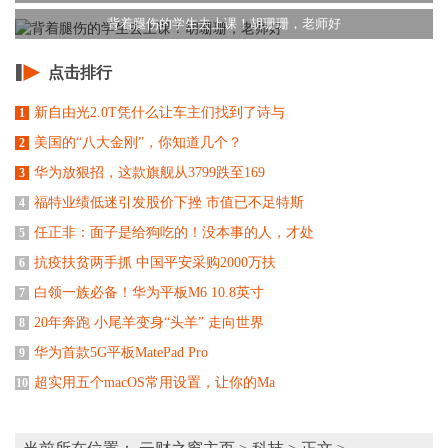
背着腿伤的学生去上课！胡珊珊，老师好
点击排行
新自由光2.0T凭什么让车主们找到了诗与
1
美国的“八大金刚”，你知道几个？
2
华为放狠招，这款旗舰从3799跌至169
3
福特业绩低迷引发股价下挫 市值已不足特斯
4
任正非：面子是给狗吃的！没本事的人，才处
5
抗疫扶贫两手抓 中国平安采购2000万扶
6
白领一族必备！华为平板M6 10.8英寸
7
20年奔跑 小尾羊变身“头羊” 走向世界
8
华为首款5G平板MatePad Pro
9
超实用五个macOS常用设置，让你的Ma
10