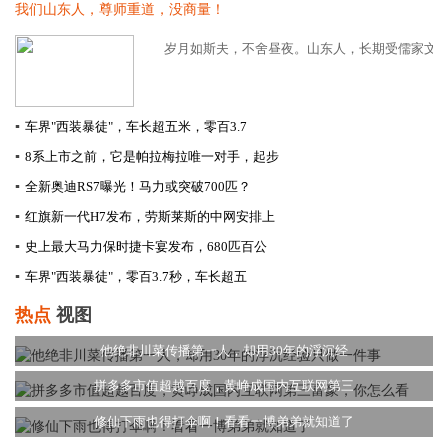
我们山东人，尊师重道，没商量！
岁月如斯夫，不舍昼夜。山东人，长期受儒家文化熏
▪
车界"西装暴徒"，车长超五米，零百3.7
▪
8系上市之前，它是帕拉梅拉唯一对手，起步
▪
全新奥迪RS7曝光！马力或突破700匹？
▪
红旗新一代H7发布，劳斯莱斯的中网安排上
▪
史上最大马力保时捷卡宴发布，680匹百公
▪
车界"西装暴徒"，零百3.7秒，车长超五
热点
视图
他绝非川菜传播第一人，却用30年的浮沉经
拼多多市值超越百度，黄峥成国内互联网第三
修仙下雨也得打伞啊！看看一博弟弟就知道了