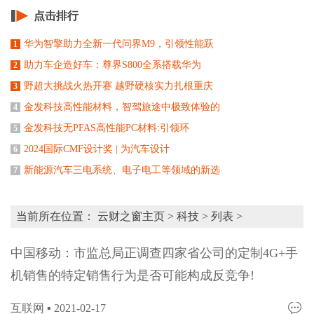
点击排行
华为智擎助力全新一代问界M9，引领性能跃
1
助力车企造好车：尊界S800全系搭载华为
2
野超大挑战火热开赛 越野硬核实力扎根重庆
3
金发科技高性能材料，智驾旅途中极致体验的
4
金发科技无PFAS高性能PC材料:引领环
5
2024国际CMF设计奖 | 为汽车设计
6
新能源汽车三电系统、电子电工等领域的新选
7
当前所在位置：
云财之窗主页
>
科技
> 列表 >
中国移动：市监总局正调查四家省公司的定制4G+手
机销售的特定销售行为是否可能构成反竞争!
互联网 ▪
2021-02-17