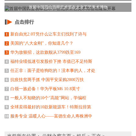
首届中国四会翡翠艺术节在北京工艺美术博物
点击排行
新自由光2.0T凭什么让车主们找到了诗与
1
美国的“八大金刚”，你知道几个？
2
华为放狠招，这款旗舰从3799跌至169
3
福特业绩低迷引发股价下挫 市值已不足特斯
4
任正非：面子是给狗吃的！没本事的人，才处
5
抗疫扶贫两手抓 中国平安采购2000万扶
6
白领一族必备！华为平板M6 10.8英寸
7
一般人不知晓的10个“高能”网站，学编程
8
全球卖得最好的10款新能源车！特斯拉排第
9
服务专业 温暖人心——富德生命人寿株洲中
10