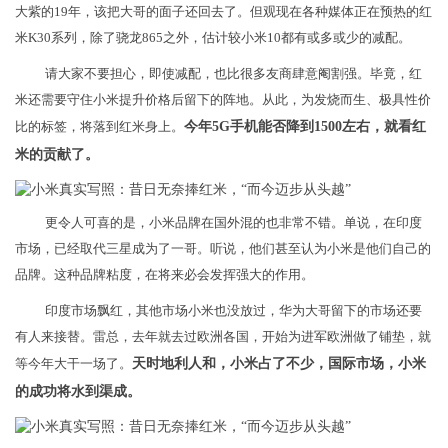
大紫的19年，该把大哥的面子还回去了。但观现在各种媒体正在预热的红
米K30系列，除了骁龙865之外，估计较小米10都有或多或少的减配。
请大家不要担心，即使减配，也比很多友商肆意阉割强。毕竟，红
米还需要守住小米提升价格后留下的阵地。从此，为发烧而生、极具性价
比的标签，将落到红米身上。
今年5G手机能否降到1500左右，就看红
米的贡献了。
更令人可喜的是，小米品牌在国外混的也非常不错。单说，在印度
市场，已经取代三星成为了一哥。听说，他们甚至认为小米是他们自己的
品牌。这种品牌粘度，在将来必会发挥强大的作用。
印度市场飘红，其他市场小米也没放过，华为大哥留下的市场还要
有人来接替。雷总，去年就去过欧洲各国，开始为进军欧洲做了铺垫，就
等今年大干一场了。
天时地利人和，小米占了不少，国际市场，小米
的成功将水到渠成。