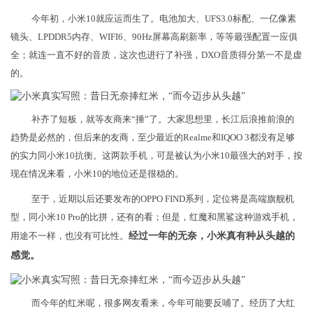
今年初，小米10就应运而生了。电池加大、UFS3.0标配、一亿像素
镜头、LPDDR5内存、WIFI6、90Hz屏幕高刷新率，等等最强配置一应俱
全；就连一直不好的音质，这次也进行了补强，DXO音质得分第一不是虚
的。
补齐了短板，就等友商来“捶”了。大家思想里，长江后浪推前浪的
趋势是必然的，但后来的友商，至少最近的Realme和IQOO 3都没有足够
的实力同小米10抗衡。这两款手机，可是被认为小米10最强大的对手，按
现在情况来看，小米10的地位还是很稳的。
至于，近期以后还要发布的OPPO FIND系列，定位将是高端旗舰机
型，同小米10 Pro的比拼，还有的看；但是，红魔和黑鲨这种游戏手机，
用途不一样，也没有可比性。
经过一年的无奈，小米真有种从头越的
感觉。
而今年的红米呢，很多网友看来，今年可能要反哺了。经历了大红