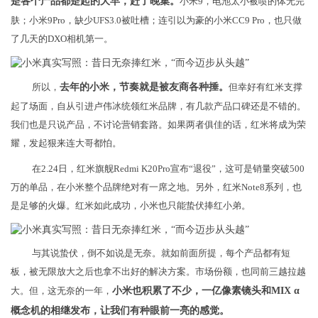
是各个产品都是起的大早，赶了晚集。
小米9，电池太小被喷的体无完
肤；小米9Pro，缺少UFS3.0被吐槽；连引以为豪的小米CC9 Pro，也只做
了几天的DXO相机第一。
所以，
去年的小米，节奏就是被友商各种捶。
但幸好有红米支撑
起了场面，自从引进卢伟冰统领红米品牌，有几款产品口碑还是不错的。
我们也是只说产品，不讨论营销套路。如果两者俱佳的话，红米将成为荣
耀，发起狠来连大哥都怕。
在2.24日，红米旗舰Redmi K20Pro宣布“退役”，这可是销量突破500
万的单品，在小米整个品牌绝对有一席之地。另外，红米Note8系列，也
是足够的火爆。红米如此成功，小米也只能蛰伏捧红小弟。
与其说蛰伏，倒不如说是无奈。就如前面所提，每个产品都有短
板，被无限放大之后也拿不出好的解决方案。市场份额，也同前三越拉越
大。但，这无奈的一年，
小米也积累了不少，一亿像素镜头和MIX α
概念机的相继发布，让我们有种眼前一亮的感觉。