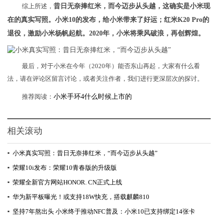
综上所述，
昔日无奈捧红米，而今迈步从头越，这确实是小米现
在的真实写照。小米10的发布，给小米带来了好运；红米K20 Pro的
退役，激励小米杨帆起航。2020年，小米将乘风破浪，再创辉煌。
最后，对于小米在今年（2020年）能否东山再起，大家有什么看
法，请在评论区留言讨论，或者关注作者，我们进行更深层次的探讨。
推荐阅读：
小米手环4什么时候上市的
相关滚动
▪
小米真实写照：昔日无奈捧红米，“而今迈步从头越”
▪
荣耀10i发布：荣耀10青春版的升级版
▪
荣耀全新官方网站HONOR. CN正式上线
▪
华为新平板曝光！或支持18W快充，搭载麒麟810
▪
坚持7年熬出头 小米终于推动NFC普及：小米10已支持绑定14张卡