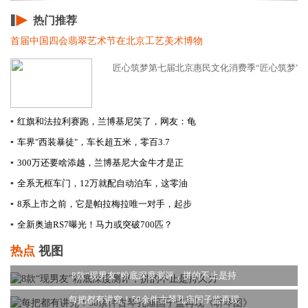
热门推荐
首届中国四会翡翠艺术节在北京工艺美术博物
匠心筑梦第七届北京惠民文化消费季“匠心筑梦”板块活
▪
红旗和法拉利赛跑，兰博基尼笑了，网友：龟
▪
车界"西装暴徒"，车长超五米，零百3.7
▪
300万还要啥添越，兰博基尼大金牛才是正
▪
全系无框车门，12万就配自动泊车，这零油
▪
8系上市之前，它是帕拉梅拉唯一对手，起步
▪
全新奥迪RS7曝光！马力或突破700匹？
热点
视图
8款“现男友”粉底深度测评，拼的不止是持
每把都有讲究！50余件古琴孔庙国子监再现