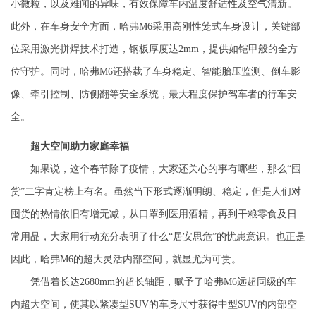
小微粒，以及难闻的异味，有效保障车内温度舒适性及空气清新。
此外，在车身安全方面，哈弗
M6
采用高刚性笼式车身设计，关键部
位采用激光拼焊技术打造，钢板厚度达
2mm
，提供如铠甲般的全方
位守护。同时，哈弗
M6
还搭载了车身稳定、智能胎压监测、倒车影
像、牵引控制、防侧翻等安全系统，最大程度保护驾车者的行车安
全。
超大空间
助力家庭幸福
如果说，这个春节除了疫情，大家还关心的事有哪些，那么“囤
货”二字肯定榜上有名。虽然当下形式逐渐明朗、稳定，但是人们对
囤货的热情依旧有增无减，从口罩到医用酒精，再到干粮零食及日
常用品，大家用行动充分表明了什么“居安思危”的忧患意识。
也正是
因此，哈弗
M6
的超大灵活内部空间，就显尤为可贵。
凭借着长达
2680mm
的超长轴距，赋予了哈弗
M6
远超同级的车
内超大空间，使其以紧凑型
SUV
的车身尺寸获得中型
SUV
的内部空