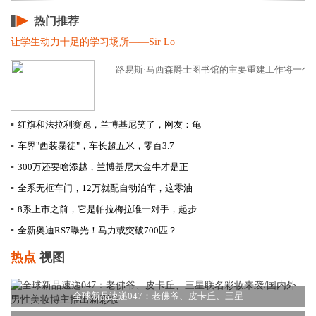
热门推荐
让学生动力十足的学习场所——Sir Lo
路易斯·马西森爵士图书馆的主要重建工作将一个重
▪
红旗和法拉利赛跑，兰博基尼笑了，网友：龟
▪
车界"西装暴徒"，车长超五米，零百3.7
▪
300万还要啥添越，兰博基尼大金牛才是正
▪
全系无框车门，12万就配自动泊车，这零油
▪
8系上市之前，它是帕拉梅拉唯一对手，起步
▪
全新奥迪RS7曝光！马力或突破700匹？
热点
视图
全球新品速递047：老佛爷、皮卡丘、三星