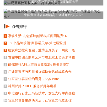
李现登高校迎新文案，简直脑洞大开
中国黄金储备再创新高！全球开启“买买买”
点击排行
享够生活·共创辉煌|创新模式商圈消费O2
1
186个品牌获颁“商界诺贝尔-第七届亚洲
2
红旗和法拉利赛跑，兰博基尼笑了，网友：龟
3
首届中国四会翡翠艺术节在北京工艺美术博物
4
邮储银行A股上市首日收涨2% 投资者坚定
5
广途消毒液与四川省火锅协会达成战略合作
6
任家萱任容萱纽约看秀，38岁selina
7
神州邦邦|2020 IT服务邦邦年度荟
8
中信银行石家庄高新技术开发区支行举办画糖
9
宫里的世界主题快闪店，让宫廷文化走近你
10