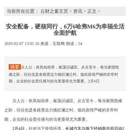
当前所在位置：
云财之窗主页
>
资讯
> 正文 >
安全配备，硬核同行，6万6哈弗M6为幸福生活
全面护航
2020-02-07 13:01:16
来源：互联网
阅读：54
摘要
古人云：疾风知劲草，板荡识诚臣。从古至今，每当家国危
难之际，往往也是各路贤达力挽狂澜之时。值此疫情严峻的非常时
期，企业的社会责任感与担当更显得尤为重要。2月4日
古人云：疾风知劲草，板荡识诚臣。从古至今，每当家国危难
之际，往往也是各路贤达力挽狂澜之时。值此疫情严峻的非常时
期，企业的社会责任感与担当更显得尤为重要。
2
月
4
日，
针对当下疫情环境，
长城汽车与旗下经销商共同启动
2