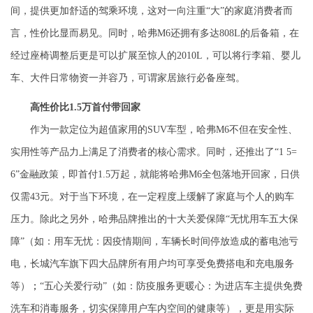
间，提供更加舒适的驾乘环境，这对一向注重“大”的家庭消费者而
言，性价比显而易见。同时，哈弗
M6
还拥有多达
808L
的后备箱，在
经过座椅调整后更是可以扩展至惊人的
2010L
，可以将行李箱、婴儿
车、大件日常物资一并容乃，可谓家居旅行必备座驾。
高性价比
1.5
万首付带回家
作为一款定位为超值家用的
SUV
车型，哈弗
M6
不但在安全性、
实用性等产品力上满足了消费者的核心需求。同时，还推出了“
1 5=
6
”金融政策，即首付
1.5
万起，就能将哈弗
M6
全包落地开回家，日供
仅需
43
元。对于当下环境，在一定程度上缓解了家庭与个人的购车
压力。除此之另外，哈弗品牌推出的十大关爱保障
“无忧用车五大保
障”（如：用车无忧：因疫情期间，车
辆长时间停放造成的蓄电池亏
电，长城汽车旗下四大品牌所有用户均可享受免费搭电和充电服务
等）
；
“五心关爱行动”（如：防疫服务更暖心：为进店车主提供免费
洗车和消毒服务，切实保障用户车内空间的健康等），
更是
用实
际