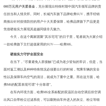
000
万元用户关爱基金
，充分展现出特殊时期中国汽车领军品牌的责
任担当和人情关怀。同时，长城汽车旗下品牌哈弗
S
UV
，携手经销
商推出针对疫情防控的用户十大关爱保障，哈弗品牌旗下产品更是
凭借硬核实力展现其超越同级非凡魅力。
今天，在这个阖家团聚“其乐宅宅”的日子里，笔者
就
为大家介绍
一款哈弗旗下主打超值家用
的
SUV
——哈弗
M6
。
硬核实力
守护全面安全
在当下，“尽量避免人群接触”已成为老少皆知的常识，但是，当
面对返工潮以及种种特殊情况必须要出行的时候，驾乘车辆的安全
性以及保障车内空气的清洁，就成为了重中之重。而在这方面，哈
弗
M6
的
配置表现可谓“十分靠谱”。
在车内环境方面，哈弗
M6
全系标配的双温区自动空调
后排空调
出风口自带粉尘过滤系统，可以吸附由车外进入的灰尘、粉尘等细