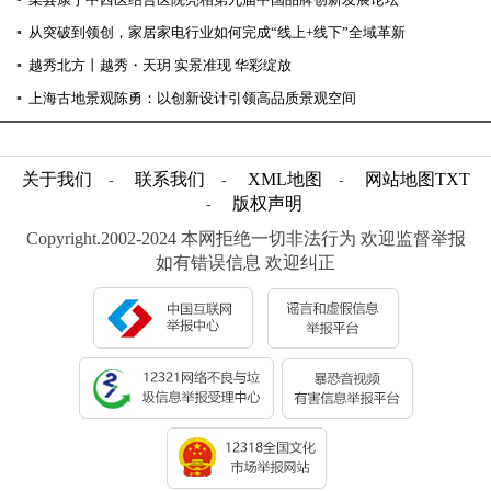
▪
从突破到领创，家居家电行业如何完成“线上+线下”全域革新
▪
越秀北方丨越秀・天玥 实景准现 华彩绽放
▪
上海古地景观陈勇：以创新设计引领高品质景观空间
关于我们
联系我们
XML地图
网站地图
TXT
-
-
-
版权声明
-
Copyright.2002-2024 本网拒绝一切非法行为 欢迎监督举报
如有错误信息 欢迎纠正