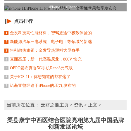
iPhone 11/iPhone 11
点击排行
金发科技高性能材料，智驾旅途中极致体验的
1
新能源汽车三电系统、电子电工等领域的新选
2
告别散热难题：金发导热塑料大显身手
3
直面高压，新一代高温尼龙，800V 快充
4
OPPO发布真香5G手机Reno3元气版
5
关于iOS 11：你想知道的都在这了
6
诺基亚曾经迫于iPhone的压力,发布的
7
当前所在位置：
云财之窗主页
>
资讯
> 正文 >
渠县康宁中西医结合医院亮相第九届中国品牌
创新发展论坛