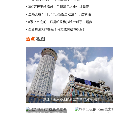
▪
300万还要啥添越，兰博基尼大金牛才是正
▪
全系无框车门，12万就配自动泊车，这零油
▪
8系上市之前，它是帕拉梅拉唯一对手，起步
▪
全新奥迪RS7曝光！马力或突破700匹？
热点
视图
剧透！南京路上的新世界城12月将回归