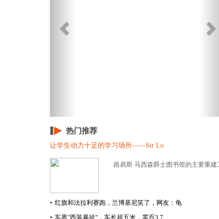
热门推荐
让学生动力十足的学习场所——Sir Lo
路易斯·马西森爵士图书馆的主要重建
▪
红旗和法拉利赛跑，兰博基尼笑了，网友：龟
▪
车界"西装暴徒"，车长超五米，零百3.7