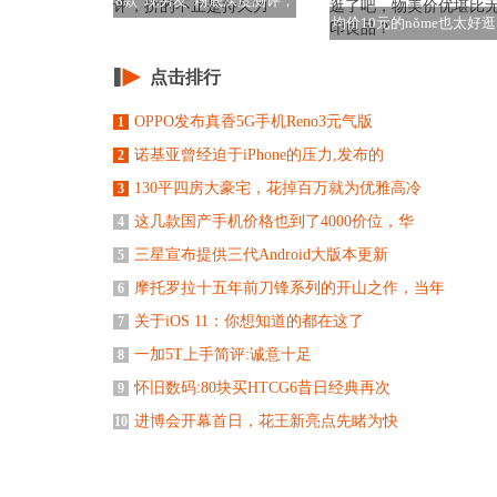
8款“现男友”粉底深度测评，
均价10元的nǒme也太好
拼的不止是持
吧，物美价
点击排行
OPPO发布真香5G手机Reno3元气版
1
诺基亚曾经迫于iPhone的压力,发布的
2
130平四房大豪宅，花掉百万就为优雅高冷
3
这几款国产手机价格也到了4000价位，华
4
三星宣布提供三代Android大版本更新
5
摩托罗拉十五年前刀锋系列的开山之作，当年
6
关于iOS 11：你想知道的都在这了
7
一加5T上手简评:诚意十足
8
怀旧数码:80块买HTCG6昔日经典再次
9
进博会开幕首日，花王新亮点先睹为快
10