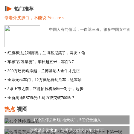
热门推荐
夸老外皮肤白，不能说 You are s
中国人有句俗话：一白遮三丑。很多中国女生都希望
▪
红旗和法拉利赛跑，兰博基尼笑了，网友：龟
▪
车界"西装暴徒"，车长超五米，零百3.7
▪
300万还要啥添越，兰博基尼大金牛才是正
▪
全系无框车门，12万就配自动泊车，这零油
▪
8系上市之前，它是帕拉梅拉唯一对手，起步
▪
全新奥迪RS7曝光！马力或突破700匹？
热点
视图
43个跌停后出现"地天板"，5亿资金涌入
远看是东风快递，近看是03式火箭炮！怪不