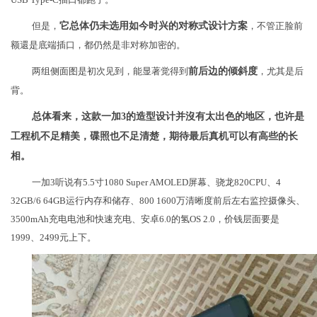
但是，
它总体仍未选用如今时兴的对称式设计方案
，不管正脸前
额還是底端插口，都仍然是非对称加密的。
两组侧面图是初次见到，能显著觉得到
前后边的倾斜度
，尤其是后
背。
总体看来，这款一加3的造型设计并沒有太出色的地区，也许是
工程机不足精美，碟照也不足清楚，期待最后真机可以有高些的长
相。
一加3听说有5.5寸1080 Super AMOLED屏幕、骁龙820CPU、4
32GB/6 64GB运行内存和储存、800 1600万清晰度前后左右监控摄像头、
3500mAh充电电池和快速充电、安卓6.0的氢OS 2.0，价钱层面要是
1999、2499元上下。