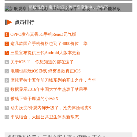
新股观察｜宝丰能源：筹码高度集中，静待下
点击排行
OPPO发布真香5G手机Reno3元气版
1
这几款国产手机价格也到了4000价位，华
2
三星宣布提供三代Android大版本更新
3
关于iOS 11：你想知道的都在这了
4
电脑也能玩iOS游戏 蜂窝首款真正iOS
5
摩托罗拉十五年前刀锋系列的开山之作，当年
6
数据显示2016年中国大学生热衷于苹果手
7
被线下寄予厚望的小米5X
8
动力没变/外观内饰升级了，抢先体验瑞虎8
9
平战结合，大国公共卫生体系新常态
10