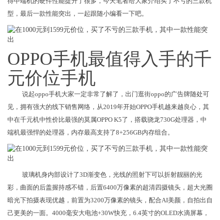
得中端机的硬件性能提升了很多，今天笔者给大家介绍买了不亏的三款机
型，最后一款性能突出，一起跟随小编看一下吧。
OPPO手机最值得入手的千
元价位手机
说起oppo手机大家一定非常了解了，出门逛街oppo的广告牌随处可
见，拥有强大的线下销售网络，从2019年开始OPPO手机越来越良心，其
中在千元机中性价比最强的莫属OPPO K5了，搭载骁龙730G处理器，中
端机最强悍的处理器，内存最高支持了8+256GB内存组合。
玻璃机身内部设计了3D渐变色，光线的照射下可以折射靓丽的光
彩，曲面的后盖握持感不错，后置6400万像素的超清四摄镜头，超大光圈
暗光下拍摄表现优越，前置为3200万像素的镜头，配合AI美颜，自拍出自
己更美的一面。4000毫安大电池+30W快充，6.4英寸的OLED水滴屏幕，