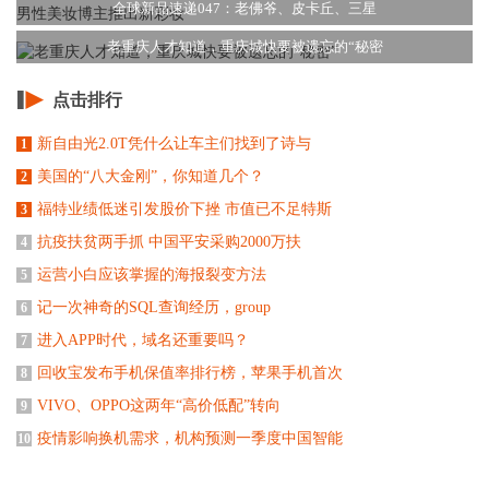
全球新品速递047：老佛爷、皮卡丘、三星
老重庆人才知道，重庆城快要被遗忘的“秘密
点击排行
新自由光2.0T凭什么让车主们找到了诗与
1
美国的“八大金刚”，你知道几个？
2
福特业绩低迷引发股价下挫 市值已不足特斯
3
抗疫扶贫两手抓 中国平安采购2000万扶
4
运营小白应该掌握的海报裂变方法
5
记一次神奇的SQL查询经历，group
6
进入APP时代，域名还重要吗？
7
回收宝发布手机保值率排行榜，苹果手机首次
8
VIVO、OPPO这两年“高价低配”转向
9
疫情影响换机需求，机构预测一季度中国智能
10