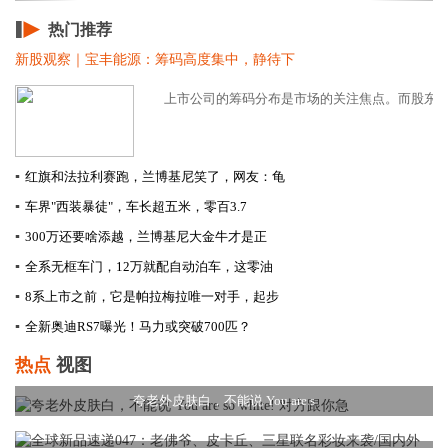
热门推荐
新股观察｜宝丰能源：筹码高度集中，静待下
上市公司的筹码分布是市场的关注焦点。而股东户数
▪
红旗和法拉利赛跑，兰博基尼笑了，网友：龟
▪
车界"西装暴徒"，车长超五米，零百3.7
▪
300万还要啥添越，兰博基尼大金牛才是正
▪
全系无框车门，12万就配自动泊车，这零油
▪
8系上市之前，它是帕拉梅拉唯一对手，起步
▪
全新奥迪RS7曝光！马力或突破700匹？
热点
视图
夸老外皮肤白，不能说 You are s