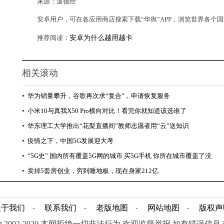
来源：道德经
安卓用户，可在各应用商店搜索下载“华舆”APP，浏览世界各个
推荐阅读：
安卓为什么越用越卡
相关滚动
▪
华为销量攀升，谷歌再次求“复合”，申请恢复服务
▪
小米10与真我X50 Pro横向对比！看完你就知道该选谁了
▪
华东理工大学推出“花梨直播间”教师志愿者用“云”送知识
▪
疫情之下，中国5G发展迎大考
▪
“5G史” 国内所有覆盖5G网的城市 买5G手机 你所在城市覆盖了没
▪
卖掉5套房创业，穷到睡地板，现在身家212亿
关于我们
联系我们
老版地图
网站地图
版权声
-
-
-
-
ight.2002-2020 本网拒绝一切非法行为 欢迎监督举报 如有错误信