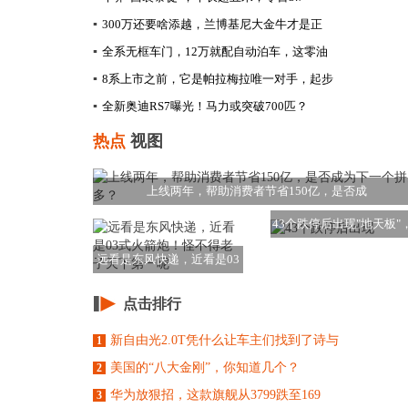
▪
300万还要啥添越，兰博基尼大金牛才是正
▪
全系无框车门，12万就配自动泊车，这零油
▪
8系上市之前，它是帕拉梅拉唯一对手，起步
▪
全新奥迪RS7曝光！马力或突破700匹？
热点
视图
上线两年，帮助消费者节省150亿，是否成
43个跌停后出现"地天板"
亿资金涌入
远看是东风快递，近看是03
式火箭炮！怪不
点击排行
新自由光2.0T凭什么让车主们找到了诗与
1
美国的“八大金刚”，你知道几个？
2
华为放狠招，这款旗舰从3799跌至169
3