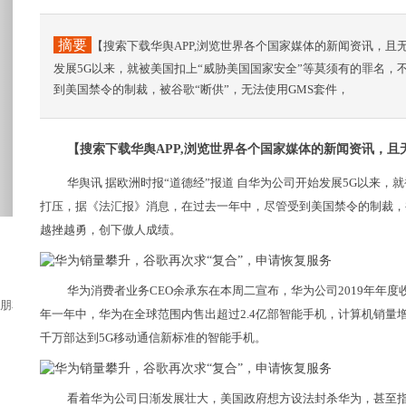
摘要
【搜索下载华舆APP,浏览世界各个国家媒体的新闻资讯，且
发展5G以来，就被美国扣上“威胁美国国家安全”等莫须有的罪名
到美国禁令的制裁，被谷歌“断供”，无法使用GMS套件，
【搜索下载华舆APP,浏览世界各个国家媒体的新闻资讯，且
华舆讯 据欧洲时报“道德经”报道 自华为公司开始发展5G以来，
打压，据《法汇报》消息，在过去一年中，尽管受到美国禁令的制裁，被
越挫越勇，创下傲人成绩。
华为消费者业务CEO余承东在本周二宣布，华为公司2019年年度收
朋友圈被一张照片刷爆。照片上，一名瘦弱的...
年一年中，华为在全球范围内售出超过2.4亿部智能手机，计算机销量
千万部达到5G移动通信新标准的智能手机。
看着华为公司日渐发展壮大，美国政府想方设法封杀华为，甚至