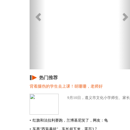
热门推荐
背着腿伤的学生去上课！胡珊珊，老师好
9月10日，遵义市文化小学师生、家长
▪
红旗和法拉利赛跑，兰博基尼笑了，网友：龟
▪
车界"西装暴徒"，车长超五米，零百3.7