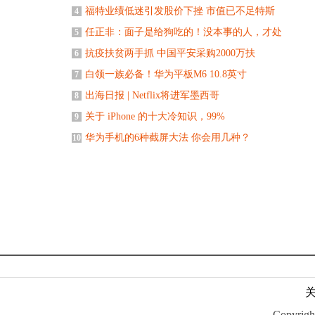
福特业绩低迷引发股价下挫 市值已不足特斯
4
任正非：面子是给狗吃的！没本事的人，才处
5
抗疫扶贫两手抓 中国平安采购2000万扶
6
白领一族必备！华为平板M6 10.8英寸
7
出海日报 | Netflix将进军墨西哥
8
关于 iPhone 的十大冷知识，99%
9
华为手机的6种截屏大法 你会用几种？
10
Copyr