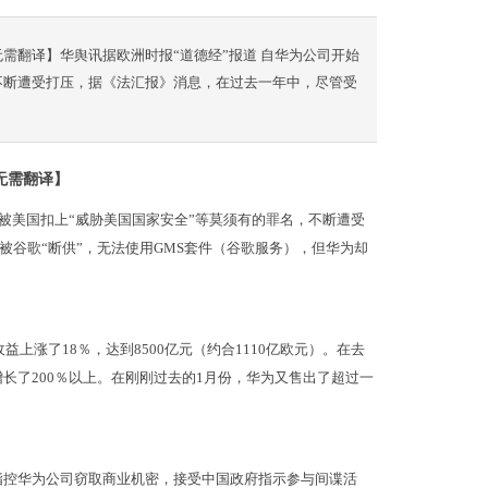
无需翻译】华舆讯据欧洲时报“道德经”报道 自华为公司开始
，不断遭受打压，据《法汇报》消息，在过去一年中，尽管受
无需翻译】
就被美国扣上“威胁美国国家安全”等莫须有的罪名，不断遭受
谷歌“断供”，无法使用GMS套件（谷歌服务），但华为却
益上涨了18％，达到8500亿元（约合1110亿欧元）。在去
增长了200％以上。在刚刚过去的1月份，华为又售出了超过一
指控华为公司窃取商业机密，接受中国政府指示参与间谍活