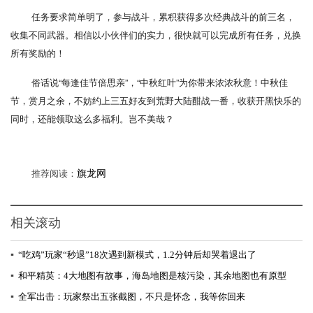
任务要求简单明了，参与战斗，累积获得多次经典战斗的前三名，
收集不同武器。相信以小伙伴们的实力，很快就可以完成所有任务，兑换
所有奖励的！
俗话说“每逢佳节倍思亲”，“中秋红叶”为你带来浓浓秋意！中秋佳
节，赏月之余，不妨约上三五好友到荒野大陆酣战一番，收获开黑快乐的
同时，还能领取这么多福利。岂不美哉？
推荐阅读：
旗龙网
相关滚动
▪
“吃鸡”玩家“秒退”18次遇到新模式，1.2分钟后却哭着退出了
▪
和平精英：4大地图有故事，海岛地图是核污染，其余地图也有原型
▪
全军出击：玩家祭出五张截图，不只是怀念，我等你回来