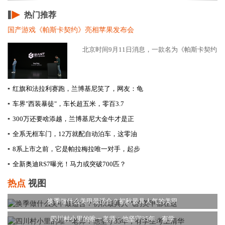
热门推荐
国产游戏《帕斯卡契约》亮相苹果发布会
北京时间9月11日消息，一款名为《帕斯卡契约》(PASC
▪
红旗和法拉利赛跑，兰博基尼笑了，网友：龟
▪
车界"西装暴徒"，车长超五米，零百3.7
▪
300万还要啥添越，兰博基尼大金牛才是正
▪
全系无框车门，12万就配自动泊车，这零油
▪
8系上市之前，它是帕拉梅拉唯一对手，起步
▪
全新奥迪RS7曝光！马力或突破700匹？
热点
视图
换季做什么美甲最适合？初秋最具人气的美甲
四川村小里的唯一老师：他坚守35年，有学