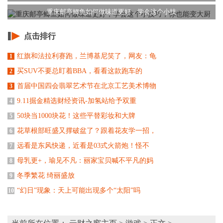
重庆邮亭鲫鱼如何做味道更好，学会这个小技
点击排行
红旗和法拉利赛跑，兰博基尼笑了，网友：龟
1
买SUV不要总盯着BBA，看看这款跑车的
2
首届中国四会翡翠艺术节在北京工艺美术博物
3
9.11掘金精选财经资讯-加氢站给予双重
4
50块当1000块花！这些平替彩妆和大牌
5
花草根部旺盛又撑破盆了？跟着花友学一招，
6
远看是东风快递，近看是03式火箭炮！怪不
7
母乳更+，瑜见不凡：丽家宝贝喊不平凡的妈
8
冬季繁花 绮丽盛放
9
“幻日”现象：天上可能出现多个“太阳”吗
10