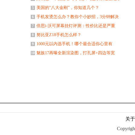
美国的“八大金刚”，你知道几个？
5
手机发烫怎么办？教你个小妙招，3分钟解决
6
倍思i-沃可屏幕挂灯评测：性价比还是严重
7
努比亚Z18手机怎么样？
8
1000元以内选手机！哪个最合适你心里有
9
魅族17再曝全新渲染图，打孔屏+四边等宽
10
关于
Copyr