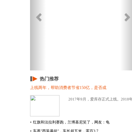
热门推荐
上线两年，帮助消费者节省150亿，是否成
2017年9月，爱库存正式上线。2018年
▪
红旗和法拉利赛跑，兰博基尼笑了，网友：龟
▪
车界"西装暴徒"，车长超五米，零百3.7