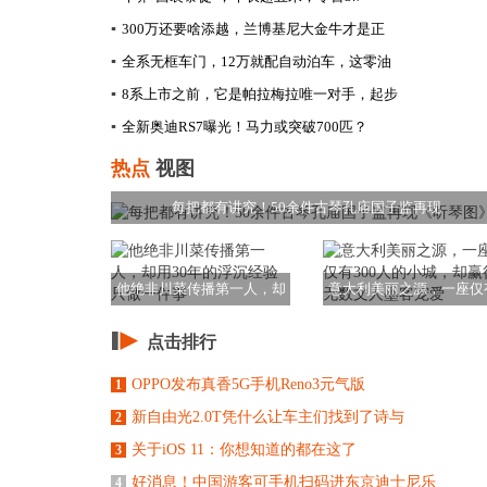
▪
300万还要啥添越，兰博基尼大金牛才是正
▪
全系无框车门，12万就配自动泊车，这零油
▪
8系上市之前，它是帕拉梅拉唯一对手，起步
▪
全新奥迪RS7曝光！马力或突破700匹？
热点
视图
每把都有讲究！50余件古琴孔庙国子监再现
他绝非川菜传播第一人，却
意大利美丽之源，一座仅
用30年的浮沉经
300人的小城，
点击排行
OPPO发布真香5G手机Reno3元气版
1
新自由光2.0T凭什么让车主们找到了诗与
2
关于iOS 11：你想知道的都在这了
3
好消息！中国游客可手机扫码进东京迪士尼乐
4