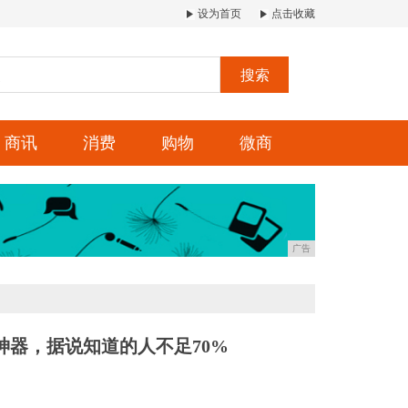
设为首页
点击收藏
搜索
商讯
消费
购物
微商
广告
器，据说知道的人不足70%