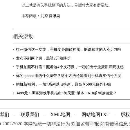
以上就是有关手机翻译的方法，希望对大家有所帮助。
推荐阅读：
北京资讯网
相关滚动
▪
打开微信这一功能，手机变身翻译神器，据说知道的人不足70%
▪
发布不到两个月，黑鲨2开始降价
▪
手机拍照不好看？照着这4个技巧做，一秒拍出专业摄影师既视感
▪
你的iphone用的什么基带？这个方法还能看到手机真实信号强度
▪
购机新福利，一加7系列以旧换新，最高享500元额外补贴
▪
3499元！黑鲨游戏手机推出“御天蓝”版本：618前刺激销量？
我们
联系我们
XML地图
网站地图
TXT
版权
-
-
-
-
ight.2002-2020 本网拒绝一切非法行为 欢迎监督举报 如有错误信