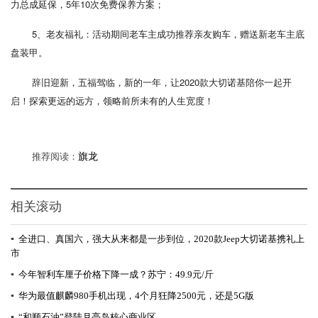
力总成延保，5年10次免费保养方案；
5、老友福礼：活动期间老车主成功推荐亲友购车，赠送新老车主底
盘装甲。
辞旧迎新，五福驾临，新的一年，让2020款大切诺基陪你一起开
启！探索更远的远方，领略前所未有的人生宽度！
推荐阅读：
旗龙
相关滚动
▪
全进口、真国六，强大从来都是一步到位，2020款Jeep大切诺基携礼上
市
▪
今年智利车厘子价格下降一成？苏宁：49.9元/斤
▪
华为最值麒麟980手机出现，4个月狂降2500元，还是5G版
▪
“和顺石油”登陆月亮岛核心商业区