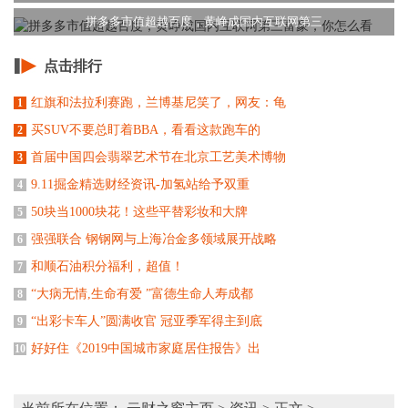
拼多多市值超越百度，黄峥成国内互联网第三
点击排行
红旗和法拉利赛跑，兰博基尼笑了，网友：龟
1
买SUV不要总盯着BBA，看看这款跑车的
2
首届中国四会翡翠艺术节在北京工艺美术博物
3
9.11掘金精选财经资讯-加氢站给予双重
4
50块当1000块花！这些平替彩妆和大牌
5
强强联合 钢钢网与上海冶金多领域展开战略
6
和顺石油积分福利，超值！
7
“大病无情,生命有爱 ”富德生命人寿成都
8
“出彩卡车人”圆满收官 冠亚季军得主到底
9
好好住《2019中国城市家庭居住报告》出
10