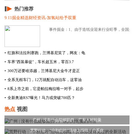
热门推荐
9.11掘金精选财经资讯-加氢站给予双重
事件掘金：1、由于造纸业迎来行业旺季，全国多家
▪
红旗和法拉利赛跑，兰博基尼笑了，网友：龟
▪
车界"西装暴徒"，车长超五米，零百3.7
▪
300万还要啥添越，兰博基尼大金牛才是正
▪
全系无框车门，12万就配自动泊车，这零油
▪
8系上市之前，它是帕拉梅拉唯一对手，起步
▪
全新奥迪RS7曝光！马力或突破700匹？
热点
视图
广州 | 没有什么能够阻挡，广东人对蛇羹
荒野行动：“中秋红叶”活动上线啦！介系你