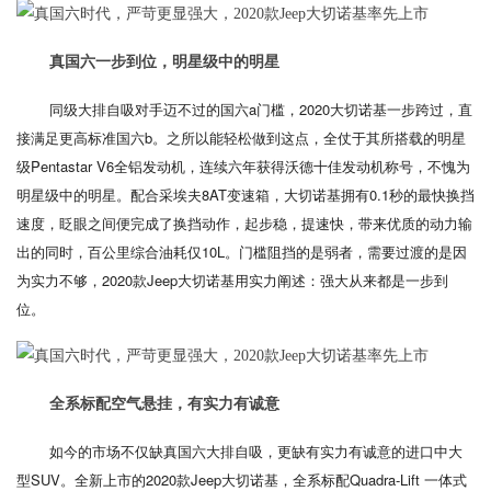
真国六一步到位，明星级中的明星
同级大排自吸对手迈不过的国六a门槛，2020大切诺基一步跨过，直
接满足更高标准国六b。之所以能轻松做到这点，全仗于其所搭载的明星
级Pentastar V6全铝发动机，连续六年获得沃德十佳发动机称号，不愧为
明星级中的明星。配合采埃夫8AT变速箱，大切诺基拥有0.1秒的最快换挡
速度，眨眼之间便完成了换挡动作，起步稳，提速快，带来优质的动力输
出的同时，百公里综合油耗仅10L。门槛阻挡的是弱者，需要过渡的是因
为实力不够，2020款Jeep大切诺基用实力阐述：强大从来都是一步到
位。
全系标配空气悬挂，有实力有诚意
如今的市场不仅缺真国六大排自吸，更缺有实力有诚意的进口中大
型SUV。全新上市的2020款Jeep大切诺基，全系标配Quadra-Lift 一体式