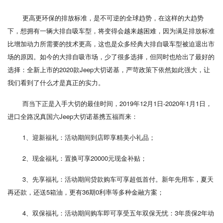
更高更环保的排放标准，是不可逆的全球趋势，在这样的大趋势
下，想拥有一辆大排自吸车型，将变得会越来越困难，因为满足排放标准
比增加动力所需要的技术更高，这也是众多经典大排自吸车型被迫退出市
场的原因。如今的大排自吸市场，少了很多选择，但同时也给出了最好的
选择：全新上市的2020款Jeep大切诺基，严苛政策下依然如此强大，让
我们看到了什么才是真正的实力。
而当下正是入手大切的最佳时间，2019年12月1日-2020年1月1日，
进口全路况真国六Jeep大切诺基携五福而来：
1、迎新福礼：活动期间到店即享精美小礼品；
2、现金福礼：置换可享20000元现金补贴；
3、先享福礼：活动期间贷款购车可享超低首付。新年先用车，夏天
再还款，还送5箱油，更有36期0利率等多种金融方案；
4、双保福礼：活动期间购车即可享受五年双保无忧：3年质保2年动