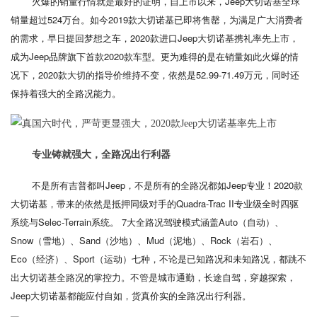
火爆的销量行情就是最好的证明，自上市以来，Jeep大切诺基全球
销量超过524万台。如今2019款大切诺基已即将售罄，为满足广大消费者
的需求，早日提回梦想之车，2020款进口Jeep大切诺基携礼率先上市，
成为Jeep品牌旗下首款2020款车型。更为难得的是在销量如此火爆的情
况下，2020款大切的指导价维持不变，依然是52.99-71.49万元，同时还
保持着强大的全路况能力。
专业铸就强大，全路况出行利器
不是所有吉普都叫Jeep，不是所有的全路况都如Jeep专业！2020款
大切诺基，带来的依然是抵押同级对手的Quadra-Trac II专业级全时四驱
系统与Selec-Terrain系统。 7大全路况驾驶模式涵盖Auto（自动）、
Snow（雪地）、Sand（沙地）、Mud（泥地）、Rock（岩石）、
Eco（经济）、Sport（运动）七种，不论是已知路况和未知路况，都跳不
出大切诺基全路况的掌控力。不管是城市通勤，长途自驾，穿越探索，
Jeep大切诺基都能应付自如，货真价实的全路况出行利器。