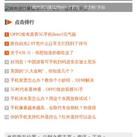
猪肉进口量猛增66%？官方：这才刚“开始
点击排行
OPPO发布真香5G手机Reno3元气版
1
新自由光2.0T凭什么让车主们找到了诗与
2
关于iOS 11：你想知道的都在这了
3
好消息！中国游客可手机扫码进东京迪士尼乐
4
美国的“八大金刚”，你知道几个？
5
手机发烫怎么办？教你个小妙招，3分钟解决
6
5G时代各显神通，OPPO首款双模5G手
7
手机掉水里怎么办？用这个东西急救试试！
8
手机像素越来越高，会取代专业相机？你值得
9
你的手机支持红外遥控么？红外遥控可以这么
10