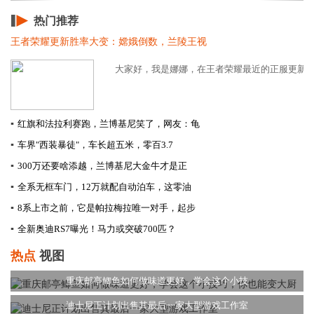
热门推荐
王者荣耀更新胜率大变：嫦娥倒数，兰陵王视
大家好，我是娜娜，在王者荣耀最近的正服更新中，
▪
红旗和法拉利赛跑，兰博基尼笑了，网友：龟
▪
车界"西装暴徒"，车长超五米，零百3.7
▪
300万还要啥添越，兰博基尼大金牛才是正
▪
全系无框车门，12万就配自动泊车，这零油
▪
8系上市之前，它是帕拉梅拉唯一对手，起步
▪
全新奥迪RS7曝光！马力或突破700匹？
热点
视图
重庆邮亭鲫鱼如何做味道更好，学会这个小技
迪士尼正计划出售其最后一家大型游戏工作室