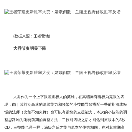
(数据来源：王者营地)
大乔节奏明显下降
大乔作为一个上下限差距极大的英雄，在高端局有着极为亮眼的表
现，由于其前期高速的清线能力和频繁的小技能导致搭配一些前期清线极
慢的法师（比如不知火舞）也可以有很快的支援能力，本次的小技能的调
整思路均为削弱前期的调整方法，二技能四级之后才能达到原版本的8秒
CD，三技能也是一样，满级之后才能与原本的伤害相同，在对其前期高