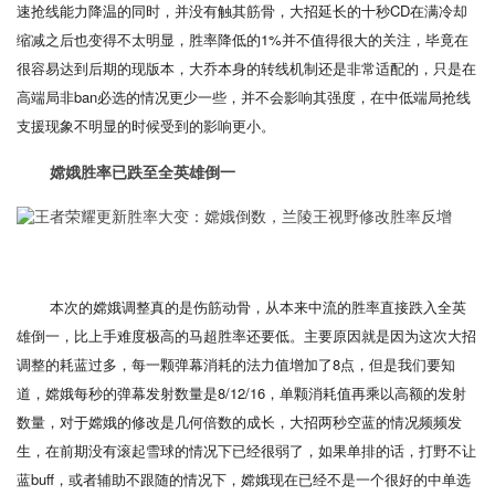
速抢线能力降温的同时，并没有触其筋骨，大招延长的十秒CD在满冷却
缩减之后也变得不太明显，胜率降低的1%并不值得很大的关注，毕竟在
很容易达到后期的现版本，大乔本身的转线机制还是非常适配的，只是在
高端局非ban必选的情况更少一些，并不会影响其强度，在中低端局抢线
支援现象不明显的时候受到的影响更小。
嫦娥胜率已跌至全英雄倒一
本次的嫦娥调整真的是伤筋动骨，从本来中流的胜率直接跌入全英
雄倒一，比上手难度极高的马超胜率还要低。主要原因就是因为这次大招
调整的耗蓝过多，每一颗弹幕消耗的法力值增加了8点，但是我们要知
道，嫦娥每秒的弹幕发射数量是8/12/16，单颗消耗值再乘以高额的发射
数量，对于嫦娥的修改是几何倍数的成长，大招两秒空蓝的情况频频发
生，在前期没有滚起雪球的情况下已经很弱了，如果单排的话，打野不让
蓝buff，或者辅助不跟随的情况下，嫦娥现在已经不是一个很好的中单选